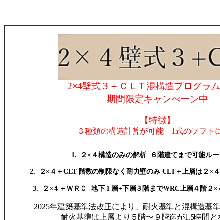
2×4
壁式３＋ＣＬＴ混構造プログラ
期間限定キャンぺーン中
【特徴】
３種類の構造計算が可
能
1
式のソフト
1.
２
×
４構造のみの解
析
６階建てまで可能ルー
2.
２
×
４＋
CLT
階数の制限なく耐力壁のみ
CLT
＋上層は２
×
４
3.
２
×
４＋ＷＲＣ
地下
1
層
+
下層３階まで
WRC
上層４階２
×
2025
年建築基準法改正により、耐火基準と混構造基
耐火基準は上層より５階〜９階迄が1.5時間