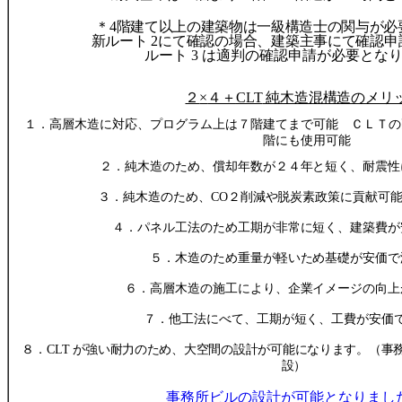
＊
4
階建て以上の建築物は⼀級構造士の関与が必
新ルート
2
にて確認の場合、建築主事にて確
認申
ルート
3
は適判の確認申請が必要とな
２
×
４＋
CLT
純木造混構造のメリ
１．
高層木造に対応、プログラム上は７階建てまで可能 ＣＬＴの
階にも使用可能
２．
純木造のため、償却年数が２４年と短く、耐震性
３．
純木造のため、
CO
２
削減や脱炭素政策に貢献可
４．
パネル工法のため⼯期が非常に短く、建築費が
５．
木造のため重量が軽いため基礎が安価で
６．
高層木造の施工により、企業イメージの向上
７．
他工法にべて、工期が短く、工費が安価
８．
CLT
が強い耐力のため、大空間の設計が可能になります。（事
設）
事務所ビルの設計が可能となりまし