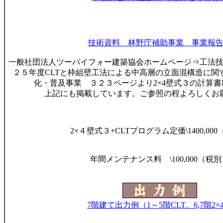
技術資料 林野庁補助事業 事業報
一般社団法人ツーバイフォー建築協会ホームページ⇒工法
２５年度
CLT
と枠組壁工法による中高層の立面混構造に関
化・普及事業 ３２３ページより
2
×
4
壁式３の計算書
上記にも掲載しています。ご参照の程よろしくお
2×４壁式３+CLTプログラム定価\1400,00
年間メンテナンス料 \100,000（税別
7階建て出力例（1～5階CLT、6,7階2×